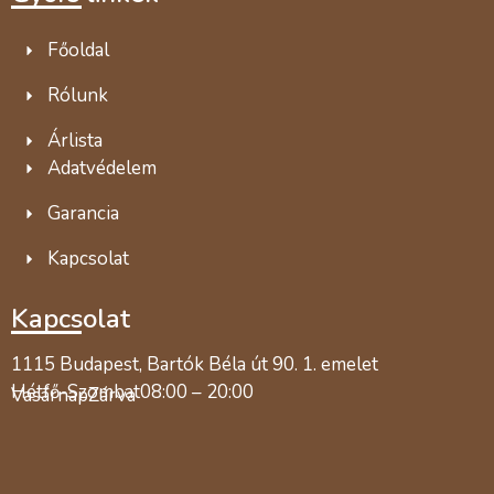
Főoldal
Rólunk
Árlista
Adatvédelem
Garancia
Kapcsolat
Kapcsolat
1115 Budapest, Bartók Béla út 90. 1. emelet
Hétfő-Szombat
08:00 – 20:00
Vasárnap
Zárva