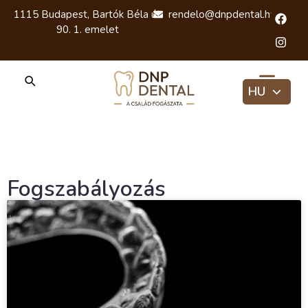
1115 Budapest, Bartók Béla út
rendelo@dnpdental.hu
90. 1. emelet
HU
EN
RU
Fogszabályozás