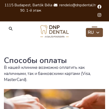
1115 Budapest, Bartók Béla út
rendelo@dnpdental.hu
90. 1-й этаж
RU
HU
EN
Способы оплаты
В нашей клинике возможно оплатить как
наличными, так и банковскими картами (Visa,
MasterCard).