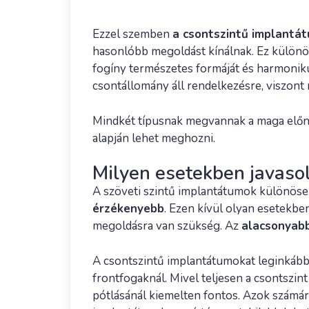
Ezzel szemben
a csontszintű implantát
hasonlóbb megoldást kínálnak. Ez különöse
fogíny természetes formáját és harmoniku
csontállomány áll rendelkezésre, viszont
Mindkét típusnak megvannak a maga előnye
alapján lehet meghozni.
Milyen esetekben javasol
A szöveti szintű implantátumok különöse
érzékenyebb
. Ezen kívül olyan esetekbe
megoldásra van szükség. Az
alacsonyabb
A csontszintű implantátumokat leginkább 
frontfogaknál. Mivel teljesen a csontszint
pótlásánál kiemelten fontos. Azok számára 