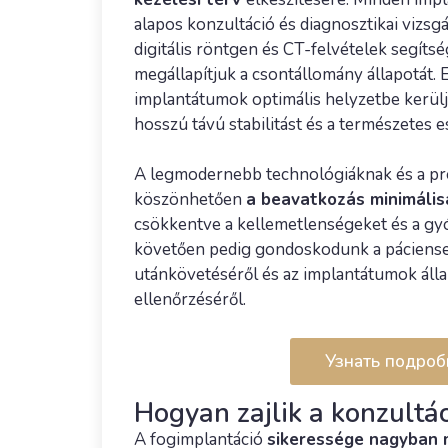
alapos konzultáció és diagnosztikai vizsg
digitális röntgen és CT-felvételek segít
megállapítjuk a csontállomány állapotát. E
implantátumok optimális helyzetbe kerülje
hosszú távú stabilitást és a természetes e
A legmodernebb technológiáknak és a pre
köszönhetően
a beavatkozás minimális
csökkentve a kellemetlenségeket és a gyó
követően pedig gondoskodunk a páciense
utánkövetéséről és az implantátumok áll
ellenőrzéséről.
Узнать подроб
Hogyan zajlik a konzultác
A fogimplantáció
sikeressége nagyban 