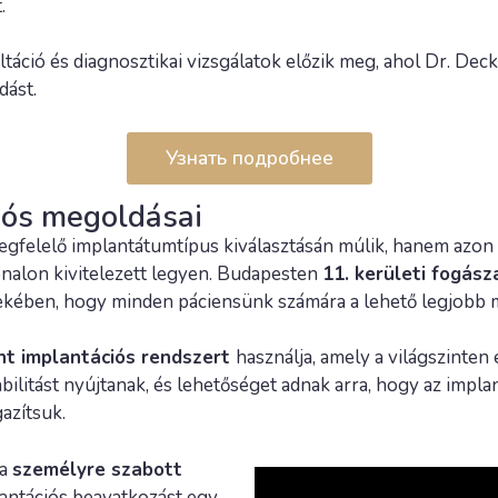
.
táció és diagnosztikai vizsgálatok előzik meg, ahol Dr. De
dást.
Узнать подробнее
iós megoldásai
gfelelő implantátumtípus kiválasztásán múlik, hanem azon 
nalon kivitelezett legyen. Budapesten
11. kerületi fogás
kében, hogy minden páciensünk számára a lehető legjobb m
t implantációs rendszert
használja, amely a világszinte
litást nyújtanak, és lehetőséget adnak arra, hogy az impla
azítsuk.
 a
személyre szabott
lantációs beavatkozást egy