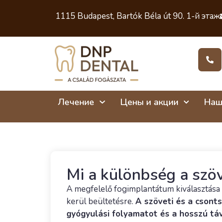
1115 Budapest, Bartók Béla út 90. 1-й этаж
Лечение
Цены и акции
Наш
Mi a különbség a szöv
A megfelelő fogimplantátum kiválasztása 
kerül beültetésre.
A szöveti és a csonts
gyógyulási folyamatot és a hosszú táv