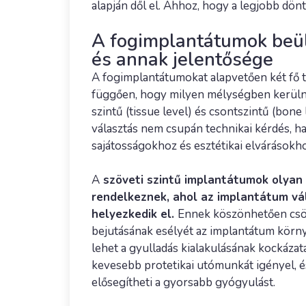
alapján dől el. Ahhoz, hogy a legjobb dön
A fogimplantátumok beü
és annak jelentősége
A fogimplantátumokat alapvetően két fő t
függően, hogy milyen mélységben kerülne
szintű (tissue level) és csontszintű (bone
választás nem csupán technikai kérdés, h
sajátosságokhoz és esztétikai elvárásokh
A
szöveti szintű implantátumok olyan 
rendelkeznek, ahol az implantátum vál
helyezkedik el.
Ennek köszönhetően csö
bejutásának esélyét az implantátum körn
lehet a gyulladás kialakulásának kockázata
kevesebb protetikai utómunkát igényel, 
elősegítheti a gyorsabb gyógyulást.