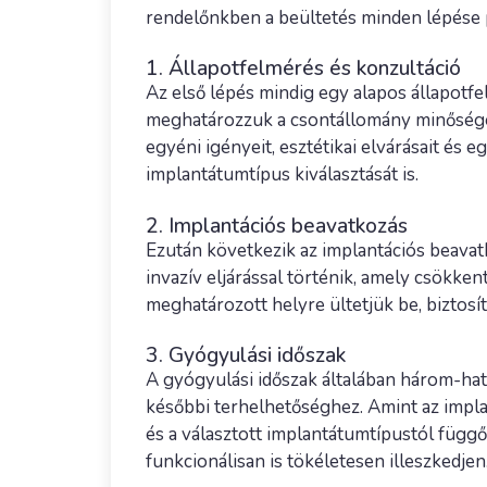
rendelőnkben a beültetés minden lépése p
1. Állapotfelmérés és konzultáció
Az első lépés mindig egy alapos állapotfe
meghatározzuk a csontállomány minőségét,
egyéni igényeit, esztétikai elvárásait és 
implantátumtípus kiválasztását is.
2. Implantációs beavatkozás
Ezután következik az implantációs beava
invazív eljárással történik, amely csökke
meghatározott helyre ültetjük be, biztosí
3. Gyógyulási időszak
A gyógyulási időszak általában három-hat 
későbbi terhelhetőséghez. Amint az impla
és a választott implantátumtípustól függ
funkcionálisan is tökéletesen illeszkedjen