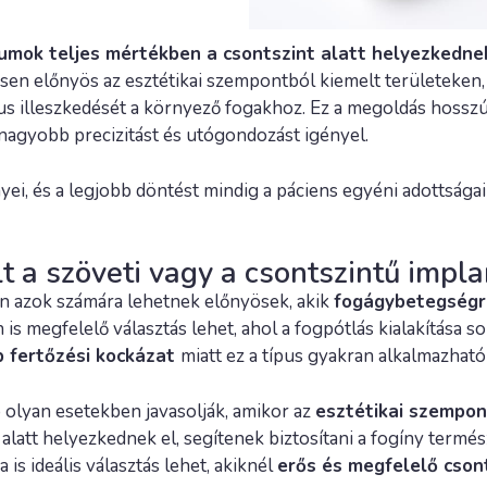
umok teljes mértékben a csontszint alatt helyezkedne
n előnyös az esztétikai szempontból kiemelt területeken, pé
s illeszkedését a környező fogakhoz. Ez a megoldás hosszú 
 nagyobb precizitást és utógondozást igényel.
i, és a legjobb döntést mindig a páciens egyéni adottsága
t a szöveti vagy a csontszintű impla
n azok számára lehetnek előnyösek, akik
fogágybetegségre
n is megfelelő választás lehet, ahol a fogpótlás kialakítása
 fertőzési kockázat
miatt ez a típus gyakran alkalmazhat
olyan esetekben javasolják, amikor az
esztétikai szempo
 alatt helyezkednek el, segítenek biztosítani a fogíny termé
is ideális választás lehet, akiknél
erős és megfelelő cson