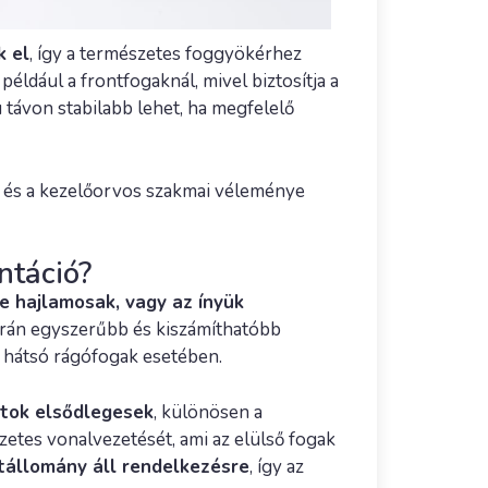
k el
, így a természetes foggyökérhez
ldául a frontfogaknál, mivel biztosítja a
távon stabilabb lehet, ha megfelelő
i és a kezelőorvos szakmai véleménye
ntáció?
 hajlamosak, vagy az ínyük
 során egyszerűbb és kiszámíthatóbb
ó hátsó rágófogak esetében.
ntok elsődlegesek
, különösen a
szetes vonalvezetését, ami az elülső fogak
tállomány áll rendelkezésre
, így az