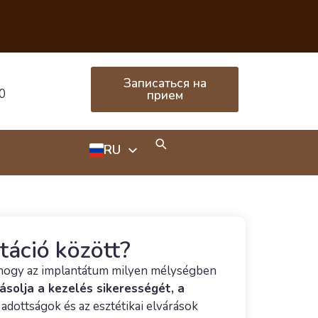
Записаться на
0
прием
RU
HU
EN
táció között?
, hogy az implantátum milyen mélységben
ásolja a kezelés sikerességét, a
adottságok és az esztétikai elvárások