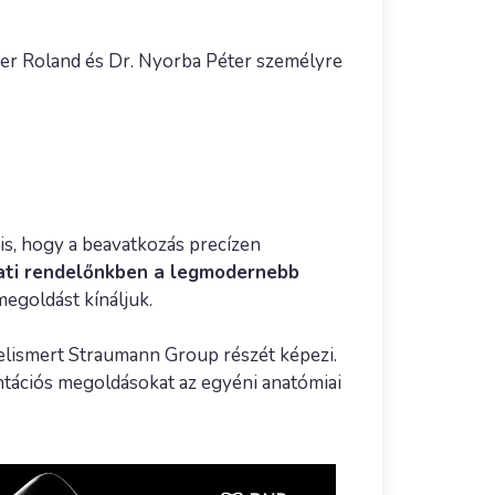
cker Roland és Dr. Nyorba Péter személyre
is, hogy a beavatkozás precízen
zati rendelőnkben a legmodernebb
egoldást kínáljuk.
n elismert Straumann Group részét képezi.
ntációs megoldásokat az egyéni anatómiai