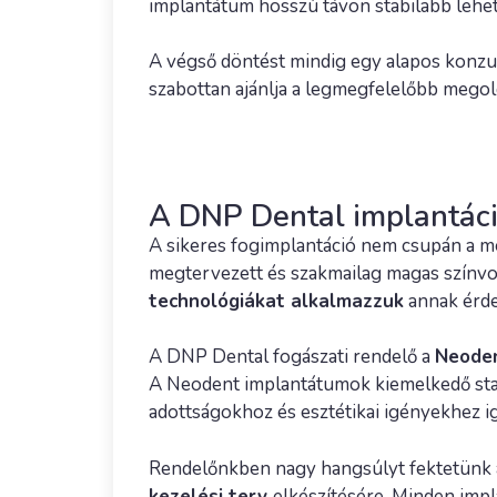
implantátum hosszú távon stabilabb lehet
A végső döntést mindig egy alapos konzul
szabottan ajánlja a legmegfelelőbb megol
A DNP Dental implantác
A sikeres fogimplantáció nem csupán a me
megtervezett és szakmailag magas színvo
technológiákat alkalmazzuk
annak érde
A DNP Dental fogászati rendelő a
Neoden
A Neodent implantátumok kiemelkedő stabi
adottságokhoz és esztétikai igényekhez ig
Rendelőnkben nagy hangsúlyt fektetünk
kezelési terv
elkészítésére. Minden imp