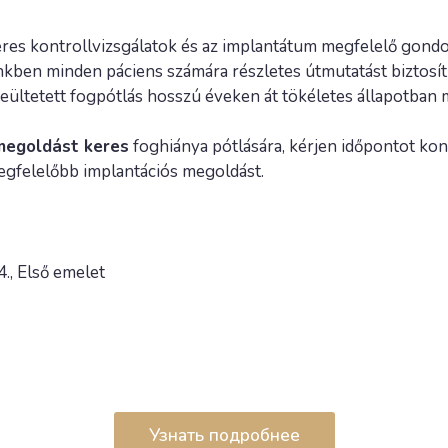
res kontrollvizsgálatok és az implantátum megfelelő gondo
őnkben minden páciens számára részletes útmutatást biztosí
eültetett fogpótlás hosszú éveken át tökéletes állapotban 
 megoldást keres
foghiánya pótlására, kérjen időpontot kon
egfelelőbb implantációs megoldást.
., Első emelet
Узнать подробнее