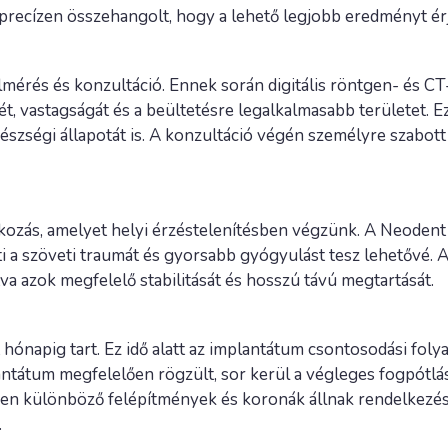
recízen összehangolt, hogy a lehető legjobb eredményt érj
lmérés és konzultáció. Ennek során digitális röntgen- és C
 vastagságát és a beültetésre legalkalmasabb területet. E
egészségi állapotát is. A konzultáció végén személyre szabott
tkozás, amelyet helyi érzéstelenítésben végzünk. A Neoden
nti a szöveti traumát és gyorsabb gyógyulást tesz lehetővé
tva azok megfelelő stabilitását és hosszú távú megtartását.
hónapig tart. Ez idő alatt az implantátum csontosodási folya
ntátum megfelelően rögzült, sor kerül a végleges fogpótlás
ően különböző felépítmények és koronák állnak rendelkezésr
.