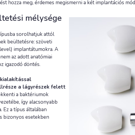
tést hozza meg, érdemes megismerni a két implantációs móds
ltetési mélysége
ípusba sorolhatjuk attól
k beültetésre: szöveti
 level) implantátumokra. A
anem az adott anatómiai
oz igazodó döntés.
kialakítással
lrésze a lágyrészek felett
kkenti a baktériumok
yezetébe, így alacsonyabb
. Ez a típus általában
és bizonyos esetekben