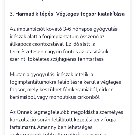
3. Harmadik lépés: Végleges fogsor kialakítása
Az implantációt követő 3-6 hónapos gyógyulási
időszak alatt a fogimplantátum összenő az
állkapocs csontozatával. Ez idő alatt is
természetesen nagyon fontos az utasítások
szerinti tökéletes szájhigiénia fenntartása.
Miután a gyógyulási időszak letelik, a
fogimplantátumokra felépítésre kerül a végleges
fogsor, mely készülhet fémkerámiából, cirkon
kerámiából, vagy monolitikus cirkonból.
Az Önnek legmegfelelőbb megoldást a személyes
konzultáció során felállított kezelési terv fogja
tartalmazni. Amennyiben lehetséges,
szakorvosunk több alternatívát is javasol a