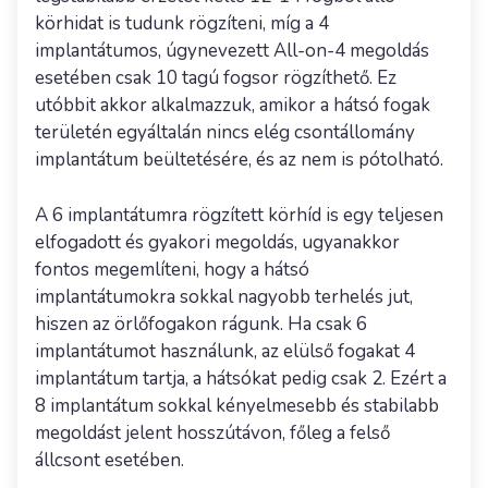
körhidat is tudunk rögzíteni, míg a 4
implantátumos, úgynevezett All-on-4 megoldás
esetében csak 10 tagú fogsor rögzíthető. Ez
utóbbit akkor alkalmazzuk, amikor a hátsó fogak
területén egyáltalán nincs elég csontállomány
implantátum beültetésére, és az nem is pótolható.
A 6 implantátumra rögzített körhíd is egy teljesen
elfogadott és gyakori megoldás, ugyanakkor
fontos megemlíteni, hogy a hátsó
implantátumokra sokkal nagyobb terhelés jut,
hiszen az örlőfogakon rágunk. Ha csak 6
implantátumot használunk, az elülső fogakat 4
implantátum tartja, a hátsókat pedig csak 2. Ezért a
8 implantátum sokkal kényelmesebb és stabilabb
megoldást jelent hosszútávon, főleg a felső
állcsont esetében.