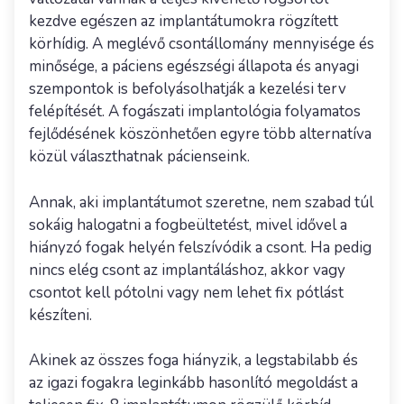
kezdve egészen az implantátumokra rögzített
körhídig. A meglévő csontállomány mennyisége és
minősége, a páciens egészségi állapota és anyagi
szempontok is befolyásolhatják a kezelési terv
felépítését. A fogászati implantológia folyamatos
fejlődésének köszönhetően egyre több alternatíva
közül választhatnak pácienseink.
Annak, aki implantátumot szeretne, nem szabad túl
sokáig halogatni a fogbeültetést, mivel idővel a
hiányzó fogak helyén felszívódik a csont. Ha pedig
nincs elég csont az implantáláshoz, akkor vagy
csontot kell pótolni vagy nem lehet fix pótlást
készíteni.
Akinek az összes foga hiányzik, a legstabilabb és
az igazi fogakra leginkább hasonlító megoldást a