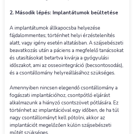
2. Második lépés: Implantátumok beültetése
A implantátumok állkapocsba helyezése
fájdalommentes; történhet helyi érzéstelenítés
alatt, vagy igény esetén altatásban. A szájsebészeti
beavatkozás után a páciens a megfelelő tanácsokat
és utasításokat betartva kivárja a gyógyulási
időszakot, ami az osseointegráció (becsontosodás),
és a csontállomány helyreállásához szükséges.
Amennyiben nincsen elegendő csontállomány a
fogászati implantációhoz, csontpótló eljárást
alkalmazunk a hiányzó csontszövet pótlására. Ez
történhet az implantációval egy időben, de ha túl
nagy csontállományt kell pótolni, akkor az
implantációt megelőzően külön szájsebészeti
műtét szükséges.