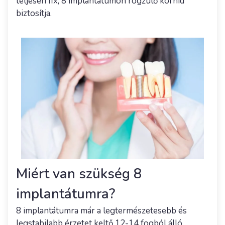
teljesen fix, 8 implantátumon rögzülő körhíd
biztosítja.
Miért van szükség 8
implantátumra?
8 implantátumra már a legtermészetesebb és
legstabilabb érzetet keltő 12-14 fogból álló