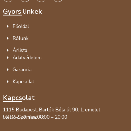
Gyors linkek
Főoldal
Rólunk
Árlista
Adatvédelem
Garancia
Kapcsolat
Kapcsolat
1115 Budapest, Bartók Béla út 90. 1. emelet
Hétfő-Szombat
08:00 – 20:00
Vasárnap
Zárva