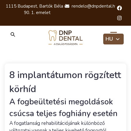
1115 Budapest, Bartók Béla út
rendelo@dnpdental.hu
90. 1. emelet
HU
EN
RU
8 implantátumon rögzített
körhíd
A fogbeültetési megoldások
csúcsa teljes foghiány esetén
A fogatlanság rehabilitációjának különböző
változatai vannak a teljes kivehető fogsortól