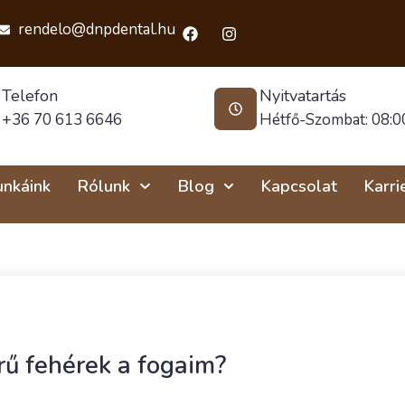
rendelo@dnpdental.hu
Telefon
Nyitvatartás
+36 70 613 6646
Hétfő-Szombat: 08:00
nkáink
Rólunk
Blog
Kapcsolat
Karri
ű fehérek a fogaim?