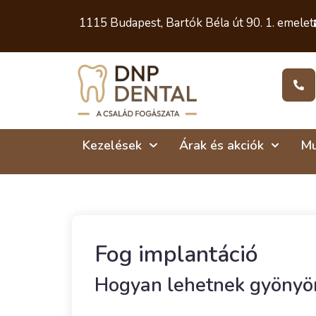
1115 Budapest, Bartók Béla út 90. 1. emelet
Kezelések
Árak és akciók
Mu
Fog implantáció
Hogyan lehetnek gyönyör