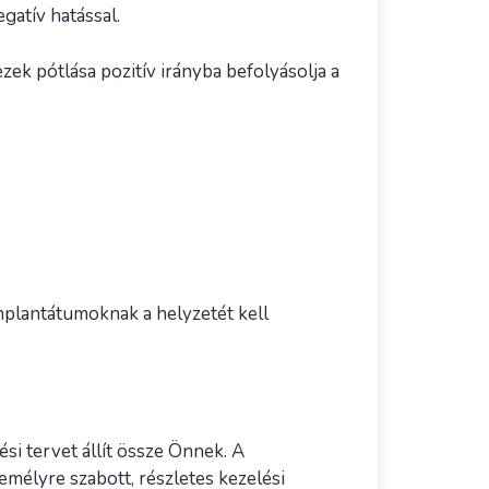
gatív hatással.
zek pótlása pozitív irányba befolyásolja a
mplantátumoknak a helyzetét kell
si tervet állít össze Önnek. A
zemélyre szabott, részletes kezelési