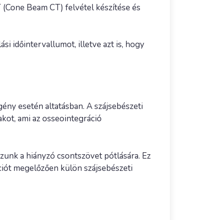
(Cone Beam CT) felvétel készítése és
si időintervallumot, illetve azt is, hogy
gény esetén altatásban. A szájsebészeti
akot, ami az osseointegráció
zunk a hiányzó csontszövet pótlására. Ez
ációt megelőzően külön szájsebészeti