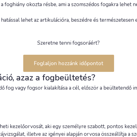
a foghiány okozta résbe, ami a szomszédos fogakra lehet ne
hatással lehet az artikulációra, beszédre és természetesen e
Szeretne tenni fogsoráért?
Foglaljon hozzánk időpontot
ció, azaz a fogbeültetés?
 fog vagy fogsor kialakítása a cél, először a beültetendő i
ti kezelőorvosát, aki egy személyre szabott, pontos kezelé
jvizsgálat, illetve az igényei alapján orvosa összeállítja a s