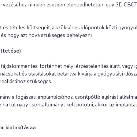
tervezéséhez minden esetben elengedhetetlen egy 3D CBCT 
t és tételes költségeit, a szükséges időpontok közti gyógyulá
 és hogy azt hova szükséges behelyezni.
ültetése)
ájdalommentes; történhet helyi érzéstelenítés alatt, vagy i
nácsokat és utasításokat betartva kivárja a gyógyulási idősz
reállásához szükséges.
y a fogászati implantációhoz, csontpótló eljárást alkalma
e ha túl nagy csontállományt kell pótolni, akkor az implant
or kialakításaа