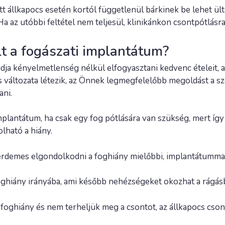
ett állkapocs esetén kortól függetlenül bárkinek be lehet ü
 az utóbbi feltétel nem teljesül, klinikánkon csontpótlásra
t a fogászati implantátum?
dja kényelmetlenség nélkül elfogyasztani kedvenc ételeit, a
 változata létezik, az Önnek legmegfelelőbb megoldást a s
ani.
 implantátum, ha csak egy fog pótlására van szükség, mert 
olható a hiány.
rdemes elgondolkodni a foghiány mielőbbi, implantátummal
ghiány irányába, ami később nehézségeket okozhat a rágás
 foghiány és nem terheljük meg a csontot, az állkapocs cso