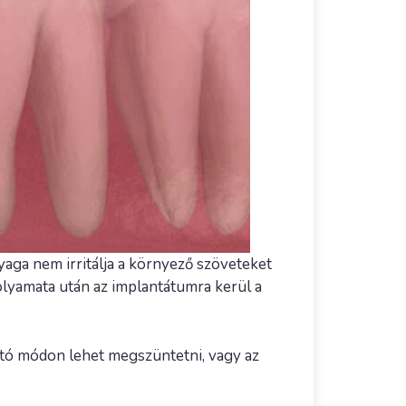
yaga nem irritálja a környező szöveteket
olyamata után az implantátumra kerül a
lító módon lehet megszüntetni, vagy az