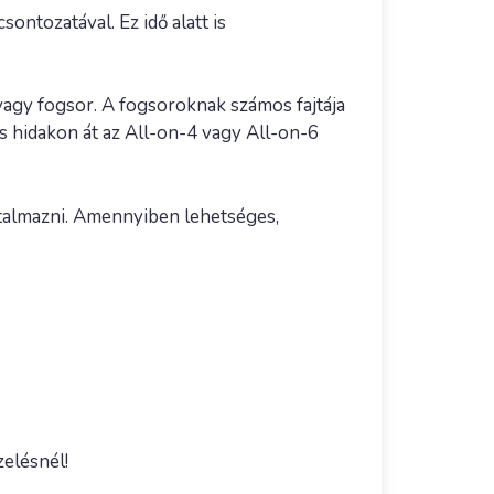
ontozatával. Ez idő alatt is
 vagy fogsor. A fogsoroknak számos fajtája
s hidakon át az All-on-4 vagy All-on-6
rtalmazni. Amennyiben lehetséges,
elésnél!