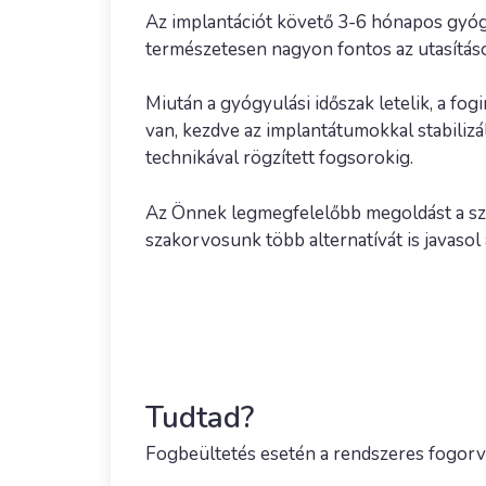
Az implantációt követő 3-6 hónapos gyógyu
természetesen nagyon fontos az utasítások
Miután a gyógyulási időszak letelik, a fo
van, kezdve az implantátumokkal stabilizá
technikával rögzített fogsorokig.
Az Önnek legmegfelelőbb megoldást a szem
szakorvosunk több alternatívát is javaso
Tudtad?
Fogbeültetés esetén a rendszeres fogorvo