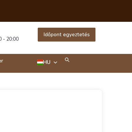
Időpont egyeztetés
 - 20:00
er
HU
EN
RU