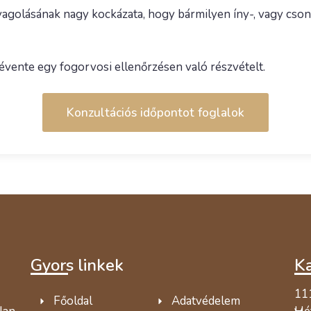
agolásának nagy kockázata, hogy bármilyen íny-, vagy csont
évente egy fogorvosi ellenőrzésen való részvételt.
Konzultációs időpontot foglalok
Gyors linkek
Ka
111
Főoldal
Adatvédelem