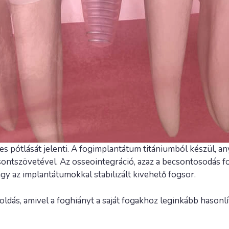
 pótlását jelenti. A fogimplantátum titániumból készül, an
csontszövetével. Az osseointegráció, azaz a becsontosodás f
vagy az implantátumokkal stabilizált kivehető fogsor.
oldás, amivel a foghiányt a saját fogakhoz leginkább hason