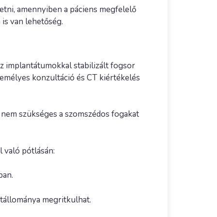
ltetni, amennyiben a páciens megfelelő
 is van lehetőség.
z implantátumokkal stabilizált fogsor
zemélyes konzultáció és CT kiértékelés
így nem szükséges a szomszédos fogakat
 való pótlásán:
ban.
ntállománya megritkulhat.