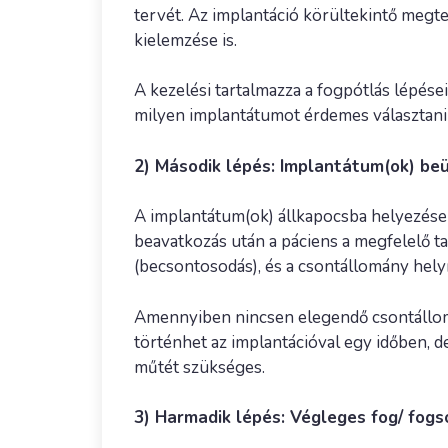
tervét. Az implantáció körültekintő meg
kielemzése is.
A kezelési tartalmazza a fogpótlás lépései
milyen implantátumot érdemes választani
2) Második lépés: Implantátum(ok) be
A implantátum(ok) állkapocsba helyezése f
beavatkozás után a páciens a megfelelő ta
(becsontosodás), és a csontállomány hely
Amennyiben nincsen elegendő csontállomán
történhet az implantációval egy időben, d
műtét szükséges.
3) Harmadik lépés: Végleges fog/ fogs