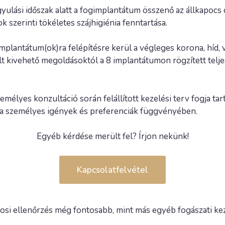
lási időszak alatt a fogimplantátum összenő az állkapocs cs
 szerinti tökéletes szájhigiénia fenntartása.
gimplantátum(ok)ra felépítésre kerül a végleges korona, híd,
lt kivehető megoldásoktól a 8 implantátumon rögzített telje
élyes konzultáció során felállított kezelési terv fogja ta
l a személyes igények és preferenciák függvényében.
Egyéb kérdése merült fel? Írjon nekünk!
Kapcsolatfelvétel
si ellenőrzés még fontosabb, mint más egyéb fogászati kez