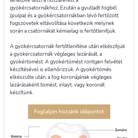
lehetővé teszi a hozzáférést a
gyökércsatornákhoz. Ezután a gyulladt fogbél
(pulpa) és a gyökércsatornákban lévő fertőzött
fogszövetek eltávolítása következik melynek
során a csatornákat kémiailag is fertőtlenítjük.
A gyökércsatornák fertőtlenítése után elkészítjük
a gyökércsatornák végleges lezárását, a
gyökértömést. A gyökértömést röntgen felvétel
készítésével is ellenőrizzük. A gyökértömés
elkészülte után, a fog koronájának végleges
lezárásaként tömést, inlayt, vagy koronát
készítünk.
Foglaljon hozzánk időpontot