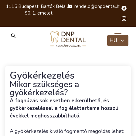
1115 Budapest, Bartók Béla út
rendelo@dnpdental.hu
90. 1. emelet
HU
EN
RU
Gyökérkezelés
Mikor szükséges a
gyökérkezelés?
A foghúzás sok esetben elkerülhető, és
gyökérkezeléssel a fog élettartama hosszú
évekkel meghosszabbítható.
A gyökérkezelés kiváló fogmentő megoldás lehet: