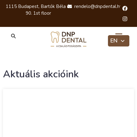
1115 Budapest, Bartók Béla út
rendelo@dnpdental.hu
90. 1st floor
EN
HU
RU
Aktuális akcióink