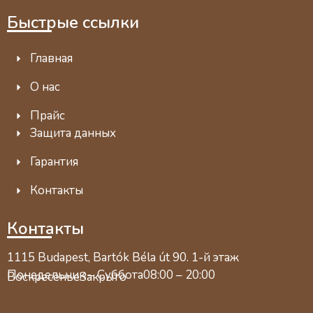
Быстрые ссылки
Главная
О нас
Прайс
Защита данных
Гарантия
Контакты
Контакты
1115 Budapest, Bartók Béla út 90. 1-й этаж
Понедельник – Суббота
08:00 – 20:00
Воскресенье
Закрыто