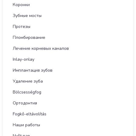
Коронки
Зубные мосты
Протезы
Пломбирование
Лечение корневых каналов
Inlay-onlay
Имплантация зубов
Удаление зуба
Bölcsességfog
Ортодонтия
Fogkő-eltávolítás
Наши работы
Nyílt nap