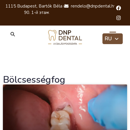
1115 Budapest, Bartók Béla út
rendelo@dnpdental.hu
90. 1-й этаж
RU
HU
EN
Bölcsességfog