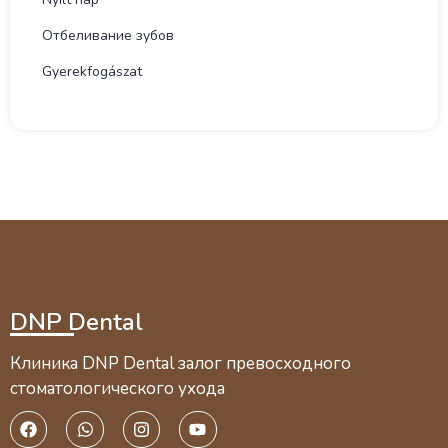
Отбеливание зубов
Gyerekfogászat
DNP Dental
Клиника DNP Dental залог превосходного
стоматологического ухода