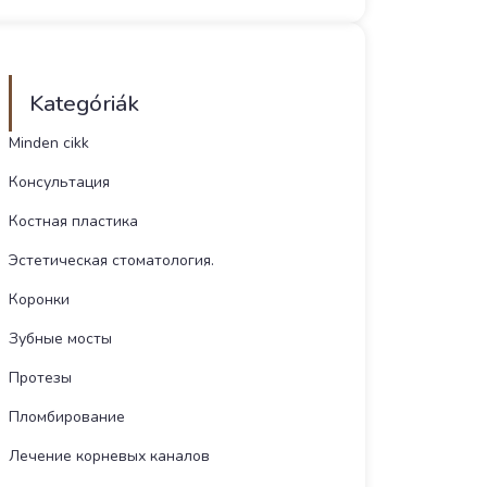
Kategóriák
Minden cikk
Консультация
Костная пластика
Эстетическая стоматология.
Коронки
Зубные мосты
Протезы
Пломбирование
Лечение корневых каналов