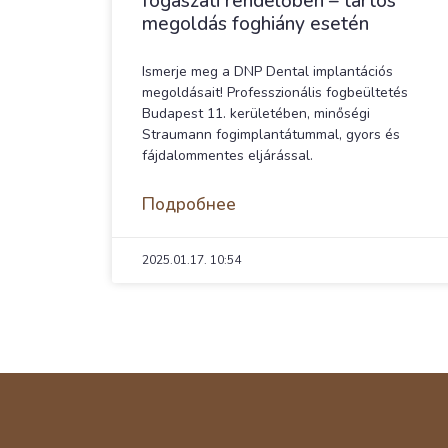
fogászati rendelőben – tartós
megoldás foghiány esetén
Ismerje meg a DNP Dental implantációs
megoldásait! Professzionális fogbeültetés
Budapest 11. kerületében, minőségi
Straumann fogimplantátummal, gyors és
fájdalommentes eljárással.
Подробнее
2025.01.17.
10:54