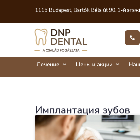
1115 Budapest, Bartók Béla út 90. 1-й этаж
Лечение
Цены и акции
Наш
Имплантация зубов