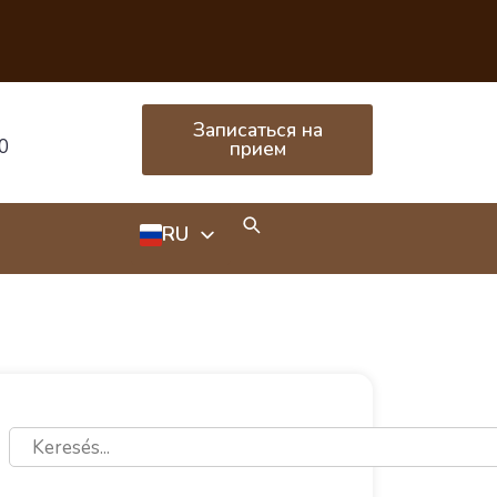
Записаться на
0
прием
RU
HU
EN