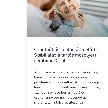
Csontpótlás implantáció előtt –
Stabil alap a tartós mosolyért
cerabone®-nal
A foghiány nem csupán esztétikai kérdés,
hanem hosszú távon egészségügyi
problémákhoz is vezethet. A fogpótlás egyik
legmegbízhatóbb módszere az implantáció,
azonban sok esetben a meglévő
csontmennyiség nem elegendő az
implantátum stabil rögzítéséhez.