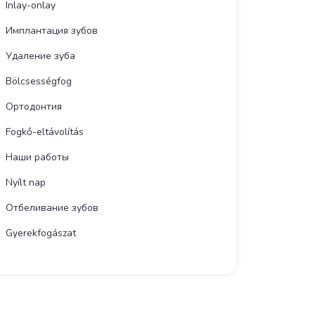
Inlay-onlay
Имплантация зубов
Удаление зуба
Bölcsességfog
Ортодонтия
Fogkő-eltávolítás
Наши работы
Nyílt nap
Отбеливание зубов
Gyerekfogászat