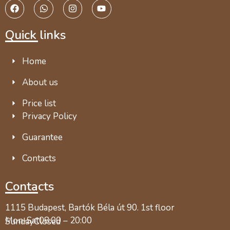
Quick links
Home
About us
Price list
Privacy Policy
Guarantee
Contacts
Contacts
1115 Budapest, Bartók Béla út 90. 1st floor
Mon-Sat
08:00 – 20:00
Sunday
Closed