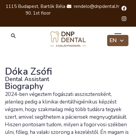
1115 Budapest, Bartók Béla út
rendelo@dnpdental.hu
90. 1st floor
EN
HU
RU
Dóka Zsófi
Dental Assistant
Biography
2024-ben végeztem fogászati asszisztensként,
jelenleg pedig a klinikai dentálhigiénikus képzést
végzem, hogy szakmailag még több tudásra tegyek
szert, amivel segíthetem a páciensek megnyugtatását.
Hiszen pontosam tudom, milyen a fogorvosi székben
ülni, főleg, ha valaki szorong a kezeléstől. Én magam is