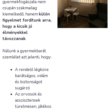
gyermekfogászata nem
csupán szakmailag
kiemelkedő, hanem
külön
figyelmet fordítunk arra,
hogy a kicsik jó
élményekkel
távozzanak
.
Nálunk a gyermekbarát
szemlélet azt jelenti, hogy:
A rendelő légköre
barátságos, vidám
és biztonságot
sugárzó
Az orvosok és
asszisztensek
türelmesen, játékos