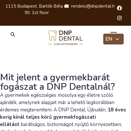
1115 Budapest, Bartók Béla út
rendelo@dnpdental.hu
90. 1st floor
EN
HU
RU
Mit jelent a gyermekbarát
fogászat a DNP Dentalnál?
A gyermekek egészséges mosolya egy életre szóló
ajándék, amelynek alapjait már a lehető legkorábban
érdemes megteremteni. A DNP Dental, Újbudán,
18 éves
korig kínál teljes körű gyermekfogászati
ellátást
barátságos, biztonságot nyújtó környezetben,