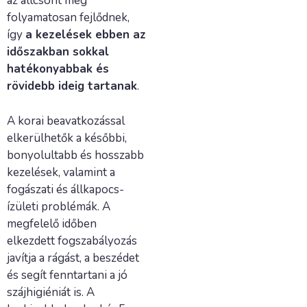
az állcsont még
folyamatosan fejlődnek,
így
a kezelések ebben az
időszakban sokkal
hatékonyabbak és
rövidebb ideig tartanak
.
A korai beavatkozással
elkerülhetők a későbbi,
bonyolultabb és hosszabb
kezelések, valamint a
fogászati és állkapocs-
ízületi problémák. A
megfelelő időben
elkezdett fogszabályozás
javítja a rágást, a beszédet
és segít fenntartani a jó
szájhigiéniát is. A