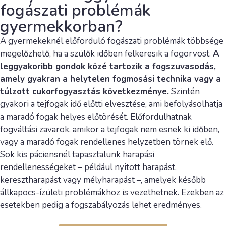
fogászati problémák
gyermekkorban?
A gyermekeknél előforduló fogászati problémák többsége
megelőzhető, ha a szülők időben felkeresik a fogorvost.
A
leggyakoribb gondok közé tartozik a fogszuvasodás,
amely gyakran a helytelen fogmosási technika vagy a
túlzott cukorfogyasztás következménye.
Szintén
gyakori a tejfogak idő előtti elvesztése, ami befolyásolhatja
a maradó fogak helyes előtörését. Előfordulhatnak
fogváltási zavarok, amikor a tejfogak nem esnek ki időben,
vagy a maradó fogak rendellenes helyzetben törnek elő.
Sok kis páciensnél tapasztalunk harapási
rendellenességeket – például nyitott harapást,
keresztharapást vagy mélyharapást –, amelyek később
állkapocs-ízületi problémákhoz is vezethetnek. Ezekben az
esetekben pedig a fogszabályozás lehet eredményes.