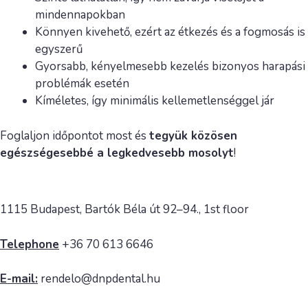
mindennapokban
Könnyen kivehető, ezért az étkezés és a fogmosás is
egyszerű
Gyorsabb, kényelmesebb kezelés bizonyos harapási
problémák esetén
Kíméletes, így minimális kellemetlenséggel jár
Foglaljon időpontot most és
tegyük közösen
egészségesebbé a legkedvesebb mosolyt
!
1115 Budapest, Bartók Béla út 92–94., 1st floor
Telephone
+36 70 613 6646
E-mail:
rendelo@dnpdental.hu