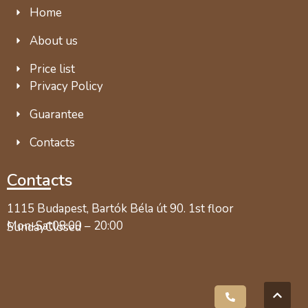
Home
About us
Price list
Privacy Policy
Guarantee
Contacts
Contacts
1115 Budapest, Bartók Béla út 90. 1st floor
Mon-Sat
08:00 – 20:00
Sunday
Closed