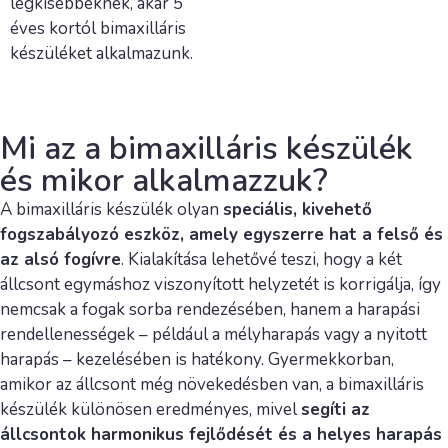
legkisebbeknek, akár 5
éves kortól bimaxilláris
készüléket alkalmazunk.
Mi az a bimaxilláris készülék
és mikor alkalmazzuk?
A bimaxilláris készülék olyan
speciális, kivehető
fogszabályozó eszköz, amely egyszerre hat a felső és
az alsó fogívre
. Kialakítása lehetővé teszi, hogy a két
állcsont egymáshoz viszonyított helyzetét is korrigálja, így
nemcsak a fogak sorba rendezésében, hanem a harapási
rendellenességek – például a mélyharapás vagy a nyitott
harapás – kezelésében is hatékony. Gyermekkorban,
amikor az állcsont még növekedésben van, a bimaxilláris
készülék különösen eredményes, mivel
segíti az
állcsontok harmonikus fejlődését és a helyes harapás