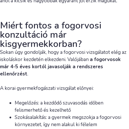
ahol a kicsik és nagyobbak egyaránt jól érzik magukat.
Miért fontos a fogorvosi
konzultáció már
kisgyermekkorban?
Sokan úgy gondolják, hogy a fogorvosi vizsgálatot elég az
iskoláskor kezdetén elkezdeni. Valójában
a fogorvosok
már 4-5 éves kortól javasolják a rendszeres
ellenőrzést
.
A korai gyermekfogászati vizsgálat előnyei:
Megelőzés: a kezdődő szuvasodás időben
felismerhető és kezelhető
Szokásalakítás: a gyermek megszokja a fogorvosi
környezetet, így nem alakul ki félelem