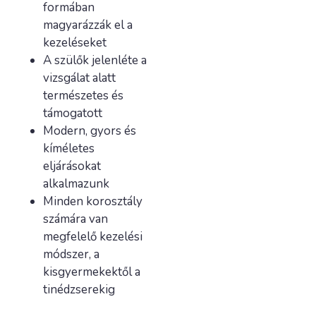
formában
magyarázzák el a
kezeléseket
A szülők jelenléte a
vizsgálat alatt
természetes és
támogatott
Modern, gyors és
kíméletes
eljárásokat
alkalmazunk
Minden korosztály
számára van
megfelelő kezelési
módszer, a
kisgyermekektől a
tinédzserekig